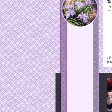
8月
■
定
祝