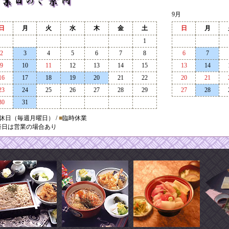
9月
日
月
火
水
木
金
土
日
月
1
2
3
4
5
6
7
8
6
7
9
10
11
12
13
14
15
13
14
16
17
18
19
20
21
22
20
21
23
24
25
26
27
28
29
27
28
30
31
休日（毎週月曜日） /
■
臨時休業
祭日は営業の場合あり