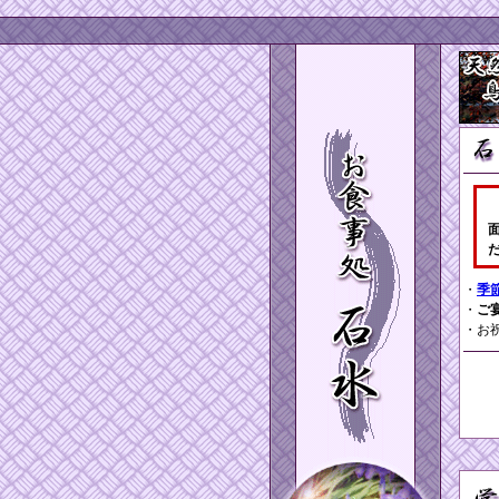
だ
・
季
・
ご
・お